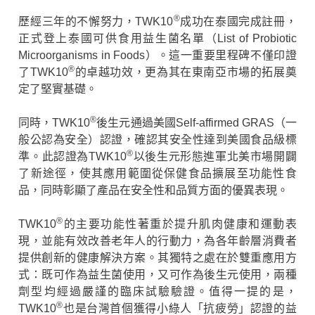
®
歷經三年的不懈努力，TWK10
成功在泰國完成註冊，
正式登上泰國可供食用益生菌名單（List of Probiotic
Microorganisms in Foods）。這一重要里程碑不僅印證
®
了TWK10
的卓越功效，更為其在東南亞市場的拓展奠
定了堅實基礎。
®
同時，TWK10
後生元通過美國Self-affirmed GRAS（一
般公認為安全）認證，確認其安全性達到美國食品級標
®
準。此認證為TWK10
以後生元形態進軍北美市場開闢
了新途徑，使其應用範圍從保健食品擴展至功能性食
品，同時彰顯了產品在安全性和品質方面的優異表現。
®
TWK10
的主要功能性著重於提升肌肉健康和運動表
現，並能有效改善老年人的行動力，為各年齡層消費者
提供創新的健康解決方案。其獨特之處在於雙重應用方
式：既可作為益生菌使用，又可作為後生元使用，兩種
劑型均經過嚴謹的臨床試驗驗證。值得一提的是，
®
TWK10
也是台灣首個獲得小綠人「抗疲勞」認證的益