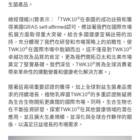
生菌產品。
®
總經理楊川賢表示：「TWK10
在泰國的成功註冊和獲
得美國GRAS self-affirmed認可，標誌著我們在國際市場
拓展方面取得重大突破。結合多國健康宣稱註冊的加
持，充分體現了我們在研發和市場策略上的前瞻性，使
®
®
TWK10
在國際市場中脫穎而出。這不僅是對TWK10
卓越功效及品質的肯定，更為我們開拓亞太和北美市場
®
奠定了堅實基礎。我們深信，TWK10
將為全球消費者
帶來革命性的運動營養和健康老化解決方案。」
隨著這兩項重要認證的獲得，加上全球對益生菌產品需
®
求的持續增長，植物乳桿菌TWK10
的多重認證無疑將
為生合生物開拓更廣闊的國際市場。同時，生合生物也
®
在不斷投資研發，探索TWK10
在其他健康領域的潛在
應用，並且擴大生產規模，並深化與全球合作夥伴的關
係，以滿足日益增長的市場需求。