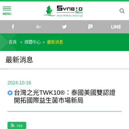
公司簡介
facebook
google+
twitter
plurk
公司理念
研發中心
首頁
媒體中心
最新消息
公司沿革
菌種研究所
媒體中心
最新消息
公司組織
研究團隊
最新消息
投資關係
2024-10-16
菌種庫
活動訊息
公司治理
社會關懷
台灣之光TWK10®：泰國美國雙認證
微生物體與乳酸菌應用研發中心
影音專區
公司基本資料
財務資訊
益生菌專欄
開拓國際益生菌市場新局
公司規章
每月營收
股東專欄
微生物新知
聯絡我們
董事會成員
財務報表
股東資訊
法人說明會
產業趨勢
rss
TW
EN
CN
JP