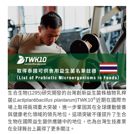
董事會決議
股東會
法人說明會
利害關係人專區
SynForU-ImmuUp LP28
稽核資訊
主要股東名單
利害關係人專區
認識 NK 細胞與免疫老化
獨立董事
LP28 如何喚醒 NK 細胞
獨董溝通情形
功能委員會
履行誠信
生合生物(1295)研究開發的台灣創新益生菌株植物乳桿
永續報告書
®
菌(
Lactiplantibacillus plantarum
)TWK10
近期在國際市
場上取得兩項重大突破，進一步鞏固其在全球運動營養
與健康老化領域的領先地位。這項突破不僅提升了生合
生物在國際益生菌供應鏈中的地位，也為台灣生技產業
在全球舞台上贏得了更多關注。