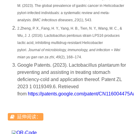
M. (2023). The global prevalence of gastric cancer in Helicobacter
pylori-infected individuals: a systematic review and meta-
analysis.
BMC infectious diseases
,
23
(1), 543.
2.Zheng, P. X., Fang, H. Y., Yang, H. B., Tien, N. Y., Wang, M. C., &
Wu, J. J. (2016). Lactobacillus pentosus strain LPS16 produces
lactic acid, inhibiting multidrug-resistant Helicobacter
pylori.
Journal of microbiology, immunology, and infection = Wei
mian yu gan ran za zhi
,
49
(2), 168–174.
Google Patents. (2023). Lactobacillus plantarum for
preventing and assisting in treating stomach
deficiency-cold and application thereof. Patent ZL
2023 1 0119349.6. Retrieved
from
https://patents.google.com/patent/CN116004475A
延伸阅读：