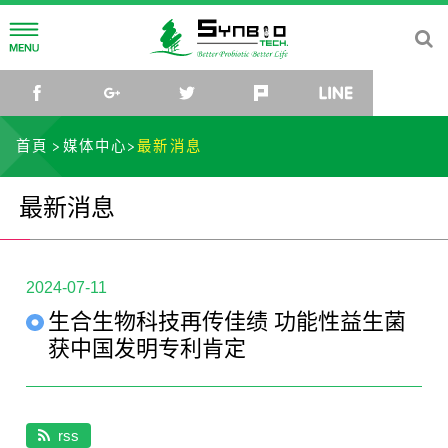
公司简介
facebook
google+
twitter
plurk
line
公司理念
研发中心
首頁
媒体中心
最新消息
公司沿革
菌种研究所
媒体中心
最新消息
公司组织
研究团队
最新消息
社会关怀
菌种库
活动讯息
联络我们
2024-07-11
生合生物科技再传佳绩 功能性益生菌
微生物体与乳酸菌应用研发中心
影片
TW
EN
CN
JP
获中国发明专利肯定
rss