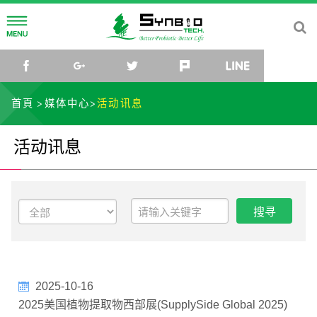
公司简介
facebook
google+
twitter
plurk
line
公司理念
研发中心
首頁
媒体中心
活动讯息
公司沿革
菌种研究所
媒体中心
活动讯息
公司组织
研究团队
最新消息
社会关怀
菌种库
活动讯息
联络我们
微生物体与乳酸菌应用研发中心
影片
TW
EN
CN
JP
2025-10-16
2025美国植物提取物西部展(SupplySide Global 2025)