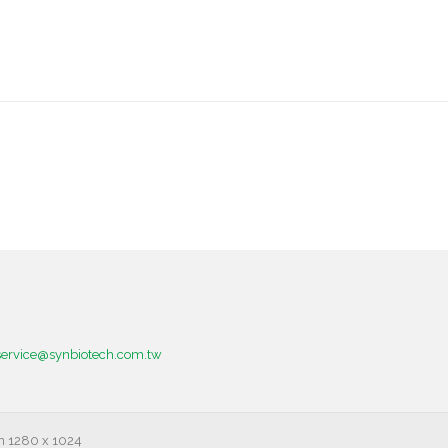
service@synbiotech.com.tw
on 1280 x 1024